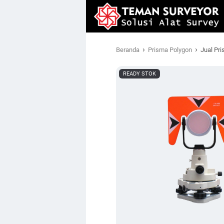
›
›
Beranda
Prisma Polygon
Jual Pr
READY STOK