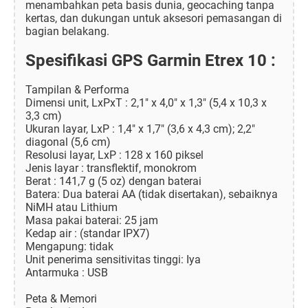
menambahkan peta basis dunia, geocaching tanpa
kertas, dan dukungan untuk aksesori pemasangan di
bagian belakang.
Spesifikasi GPS Garmin Etrex 10 :
Tampilan & Performa
Dimensi unit, LxPxT : 2,1" x 4,0" x 1,3" (5,4 x 10,3 x
3,3 cm)
Ukuran layar, LxP : 1,4" x 1,7" (3,6 x 4,3 cm); 2,2"
diagonal (5,6 cm)
Resolusi layar, LxP : 128 x 160 piksel
Jenis layar : transflektif, monokrom
Berat : 141,7 g (5 oz) dengan baterai
Batera: Dua baterai AA (tidak disertakan), sebaiknya
NiMH atau Lithium
Masa pakai baterai: 25 jam
Kedap air : (standar IPX7)
Mengapung: tidak
Unit penerima sensitivitas tinggi: Iya
Antarmuka : USB
Peta & Memori