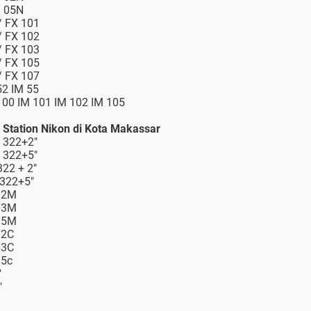
T 05N
/ FX 101
/ FX 102
/ FX 103
/ FX 105
/ FX 107
52 IM 55
 100 IM 101 IM 102 IM 105
l Station Nikon di Kota Makassar
M 322+2"
M 322+5"
322 + 2"
 322+5"
o 2M
o 3M
o 5M
 2C
 3C
 5c
"
"