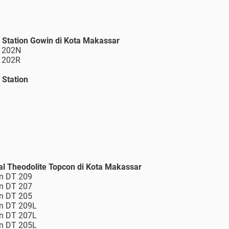
al Station Gowin di Kota Makassar
S 202N
S 202R
 Station
ital Theodolite Topcon di Kota Makassar
on DT 209
on DT 207
on DT 205
on DT 209L
on DT 207L
on DT 205L