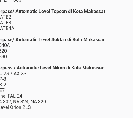
on ET 1005
erpass/ Automatic Level Topcon di Kota Makassar
 ATB2
 ATB3
n ATB4A
erpass/ Automatic Level Sokkia di Kota Makassar
 B40A
 B20
 B30
erpass / Automatic Level Nikon di Kota Makassar
C-2S / AX-2S
P-8
S-2
AE7
nel FAL 24
A 332, NA 324, NA 320
Level Orion 2LS