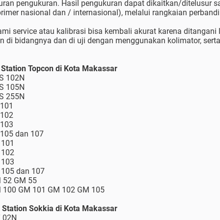
uran pengukuran. Hasil pengukuran dapat dikaitkan/ditelusur 
r primer nasional dan / internasional), melalui rangkaian perband
mi service atau kalibrasi bisa kembali akurat karena ditangani
di bidangnya dan di uji dengan menggunakan kolimator, serta 
l Station Topcon di Kota Makassar
TS 102N
TS 105N
TS 255N
 101
 102
 103
 105 dan 107
 101
 102
 103
S 105 dan 107
M 52 GM 55
GM 100 GM 101 GM 102 GM 105
l Station Sokkia di Kota Makassar
T 02N