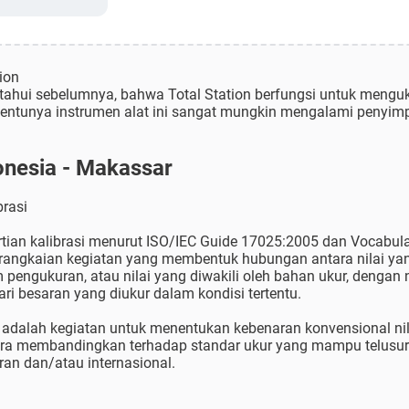
ion
etahui sebelumnya, bahwa Total Station berfungsi untuk menguk
tentunya instrumen alat ini sangat mungkin mengalami penyim
onesia - Makassar
brasi
ertian kalibrasi menurut ISO/IEC Guide 17025:2005 dan Vocabular
rangkaian kegiatan yang membentuk hubungan antara nilai yan
 pengukuran, atau nilai yang diwakili oleh bahan ukur, dengan n
ari besaran yang diukur dalam kondisi tertentu.
si adalah kegiatan untuk menentukan kebenaran konvensional nil
ra membandingkan terhadap standar ukur yang mampu telusur (
ran dan/atau internasional.