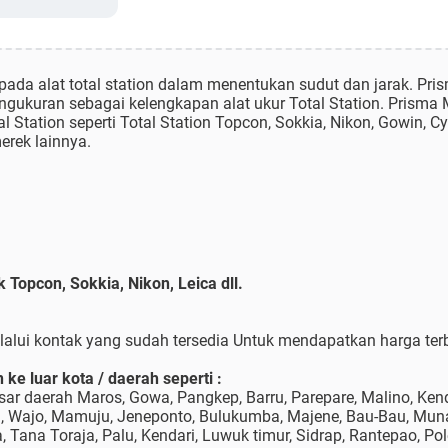
pada alat total station dalam menentukan sudut dan jarak. Prism
ngukuran sebagai kelengkapan alat ukur Total Station. Prisma M
Station seperti Total Station Topcon, Sokkia, Nikon, Gowin, Cyg
erek lainnya.
 Topcon, Sokkia, Nikon, Leica dll.
alui kontak yang sudah tersedia Untuk mendapatkan harga terb
ke luar kota / daerah seperti :
r daerah Maros, Gowa, Pangkep, Barru, Parepare, Malino, Kenda
g, Wajo, Mamuju, Jeneponto, Bulukumba, Majene, Bau-Bau, Mun
Tana Toraja, Palu, Kendari, Luwuk timur, Sidrap, Rantepao, Po