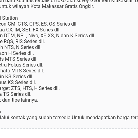
ion baru kualitas terbaik di toko alat suvey Geometri Makassar
untuk wilayah Kota Makassar Gratis Ongkir.
 Station
con GM, GTS, GPS, ES, OS Series dll.
ia CX, IM, SET, FX Series dll.
on DTM, NPL, Nivo, XF, XS, N dan K Series dll.
e RQS, RIS Series dll.
h NTS, N Series dll.
zon H Series dll.
ds MTS Series dll.
tra Fokus Series dll.
omato MTS Series dll.
in KS Series dll.
nus KS Series dll.
arget ZTS, HTS, H Series dll.
a TS Series dll.
k dan tipe lainnya.
n
alui kontak yang sudah tersedia Untuk mendapatkan harga terb