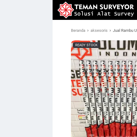
›
›
Beranda
aksesoris
Jual Rambu U
READY STOCK