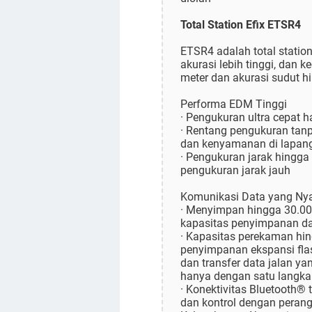
Total Station Efix ETSR4
ETSR4 adalah total statio
akurasi lebih tinggi, dan
meter dan akurasi sudut hi
Performa EDM Tinggi
· Pengukuran ultra cepat h
· Rentang pengukuran tanpa
dan kenyamanan di lapan
· Pengukuran jarak hingg
pengukuran jarak jauh
Komunikasi Data yang N
· Menyimpan hingga 30.00
kapasitas penyimpanan d
· Kapasitas perekaman hi
penyimpanan ekspansi flas
dan transfer data jalan ya
hanya dengan satu langk
· Konektivitas Bluetooth®
dan kontrol dengan perang