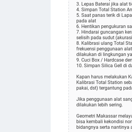
3. Lepas Baterai jika alat
4. Simpan Total Station A
5. Saat panas terik di La
pada alat
6. Hentikan pengukuran sa
7. Hindarai guncangan kera
selisih pada sudut (akurasi
8. Kalibrasi ulang Total S
frekuensi penggunaan alat 
dilakukan di lingkungan ya
9. Cuci Box / Hardcase d
10. Simpan Silica Gell di 
Kapan harus melakukan Kal
Kalibrasi Total Station se
pakai, dst) tergantung pad
Jika penggunaan alat sanga
dilakukan lebih sering.
Geometri Makassar melayani
bisa kembali kekondisi no
bidangnya serta nantinya ak