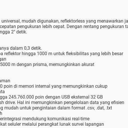
n universal, mudah digunakan, reflektorless yang menawarkan ja
 kecepatan pengukuran lebih cepat. Dengan rentang pengukuran t
ngga 2" detik.
anya dalam 0,3 detik.
 reflektor hingga 1000 m untuk fleksibilitas yang lebih besar
gan
a 5000 m dengan prisma, memungkinkan akurat
yaman
0 poin di memori internal yang memungkinkan cukup
ata
ngga 245.760.000 poin dengan USB eksternal 32 GB
h drive. Hal ini memungkinkan pengelolaan data yang efisien
ng mudah untuk pengintaian dalam format .csv, .dat, .txt
ah
 terintegrasi mendukung komunikasi real-time
kat seluler melalui perangkat lunak survei lapangan