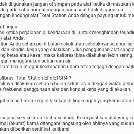
 tidak di gunakan jangan di simpan pada alat ketika di masukan
nda pada suhu normal ruangan pada saat tidak di gunakan.
pangan lindungi alat Total Station Anda dengan payung untuk me
at hujan
s ketika perjalanan di kendaraan dll. untuk menghindari terjadin
) alat Anda.
tation Anda setiap per 6 bulan sekali atau setidaknya setahun se
dan kondisi kerja yang dilakukan. Jika penggunaan alat sangat 
ng keras atau kasar, maka kalibrasi bisa dilakukan lebih sering.
engan menggunakan sabun dan air
dalam box alat agar kelembaban udara tetap terjaga dengan baik
ibrasi Total Station Efix ETSR4 ?
baiknya dilakukan setiap 6 bulan sekali atau dengan waktu pema
a frekuensi penggunaan alat dan kondisi kerja yang dilakukan.
t intensif atau kerja dilakukan di lingkungan yang keras atau k
 jasa service atau kalibrasi ulang. Kami pastikan alat yang ka
rmal (akurat) karna ditangani langsung oleh ahlinya yang suda
an di berikan sertifikat kalibarsi.