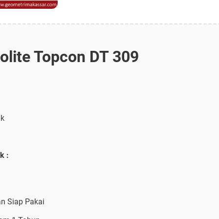
dolite Topcon DT 309
ik
k :
an Siap Pakai