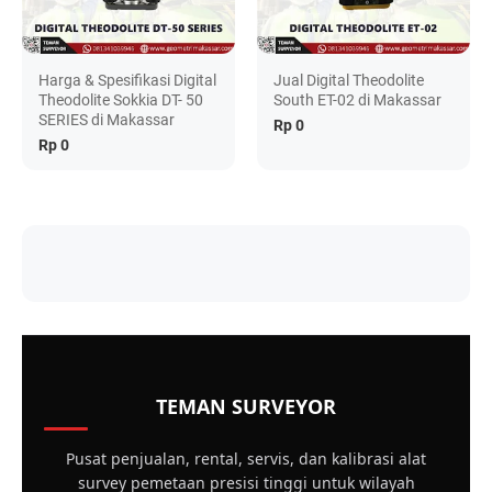
Harga & Spesifikasi Digital
Jual Digital Theodolite
Theodolite Sokkia DT- 50
South ET-02 di Makassar
SERIES di Makassar
Rp 0
Rp 0
TEMAN SURVEYOR
Pusat penjualan, rental, servis, dan kalibrasi alat
survey pemetaan presisi tinggi untuk wilayah