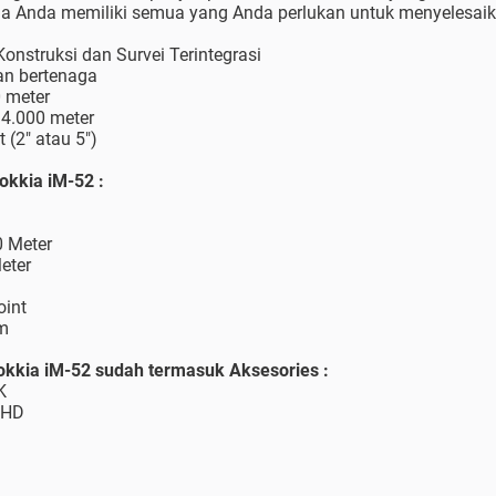
 Anda memiliki semua yang Anda perlukan untuk menyelesaika
onstruksi dan Survei Terintegrasi
an bertenaga
0 meter
4.000 meter
t (2" atau 5")
Sokkia iM-52 :
0 Meter
eter
oint
am
Sokkia iM-52 sudah termasuk Aksesories :
K
 HD