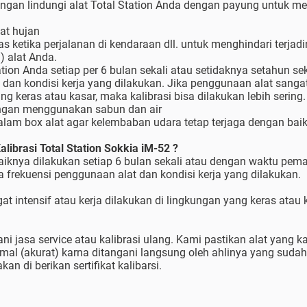
pangan lindungi alat Total Station Anda dengan payung untuk me
at hujan
s ketika perjalanan di kendaraan dll. untuk menghindari terjadin
) alat Anda.
tation Anda setiap per 6 bulan sekali atau setidaknya setahun se
dan kondisi kerja yang dilakukan. Jika penggunaan alat sangat 
ng keras atau kasar, maka kalibrasi bisa dilakukan lebih sering.
engan menggunakan sabun dan air
dalam box alat agar kelembaban udara tetap terjaga dengan baik
ibrasi Total Station Sokkia iM-52 ?
baiknya dilakukan setiap 6 bulan sekali atau dengan waktu pema
a frekuensi penggunaan alat dan kondisi kerja yang dilakukan.
t intensif atau kerja dilakukan di lingkungan yang keras atau k
 jasa service atau kalibrasi ulang. Kami pastikan alat yang ka
rmal (akurat) karna ditangani langsung oleh ahlinya yang suda
an di berikan sertifikat kalibarsi.