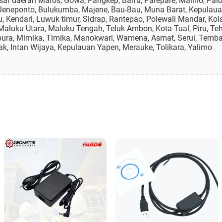
r daerah Maros, Gowa, Pangkep, Barru, Parepare, Malino, Palo
Jeneponto, Bulukumba, Majene, Bau-Bau, Muna Barat, Kepulaua
 Kendari, Luwuk timur, Sidrap, Rantepao, Polewali Mandar, Kola
luku Utara, Maluku Tengah, Teluk Ambon, Kota Tual, Piru, Teho
pura, Mimika, Timika, Manokwari, Wamena, Asmat, Serui, Temb
Biak, Intan Wijaya, Kepulauan Yapen, Merauke, Tolikara, Yalimo