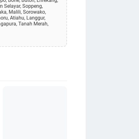
po, Bone, Buton, Enrekang,
n Selayar, Soppeng,
ka, Malili, Sorowako,
ru, Atiahu, Langgur,
agapura, Tanah Merah,