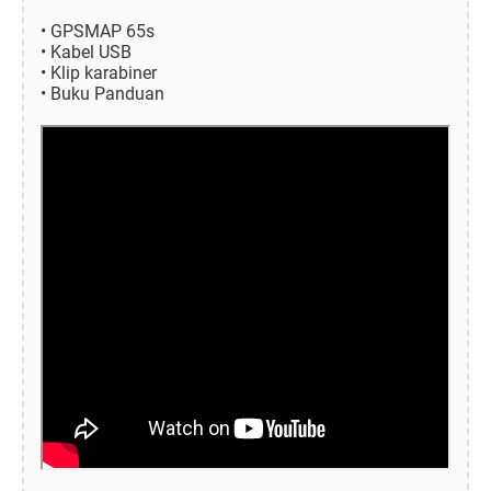
• GPSMAP 65s
• Kabel USB
• Klip karabiner
• Buku Panduan