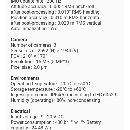
IMU update rate : 200 Hz
Attitude accuracy : 0.005° RMS pitch/roll
after post-processing : 0.010° RMS heading
Position accuracy : 0.010 m RMS horizonta
after post-processing : 0.020 m RMS vertical
Auto initialization : Yes
Camera
Number of cameras :3
Sensor size : 2592 (H) × 1944 (V)
FOV : 210° × 170°
Resolution : 15 MP (5 MP*3)
Pixel size : 2.0 µm
Environments
Operating temperature : -20°C to +50°C
Storage temperature : -20°C to +60°C
Ingress protection : IP64(5) (according to IEC 60529)
Humidity (operating) : 80%, non-condensing
Electrical
Input voltage : 9 - 20 V DC
Power consumption : <30 br="" w=""> Battery
capacity : 24.48 Wh