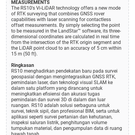
MEASUREMENTS
The RS10's Vi-LiDAR technology offers a new mode
of RTK surveying that combines GNSS rover
capabilities with laser scanning for contactless
offset measurements. By simply selecting the point
to be measured in the LandStar™ software, its three-
dimensional coordinates are calculated in real time
from the intersection of the RTK origin segment and
the LiDAR point cloud to an accuracy of 5 cm within
15 m (50 ft).
Ringkasan
RS10 menghadirkan pendekatan baru pada survei
geospasial dengan mengintegrasikan GNSS RTK,
pemindaian laser, dan teknologi visual SLAM ke
dalam satu platform yang dirancang untuk
meningkatkan efisiensi dan akurasi tugas
pemindaian dan survei 3D di dalam dan luar
ruangan. RS10 adalah solusi serbaguna untuk
survei, teknik sipil, dan profesional BIM, serta untuk
aplikasi seperti survei pertanian dan kehutanan,
inspeksi saluran listrik, penghitungan volume
tumpukan material, dan pengumpulan data di ruang
bawah tanah.