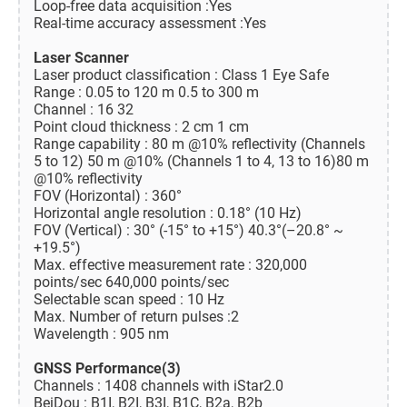
Loop-free data acquisition :Yes
Real-time accuracy assessment :Yes
Laser Scanner
Laser product classification : Class 1 Eye Safe
Range : 0.05 to 120 m 0.5 to 300 m
Channel : 16 32
Point cloud thickness : 2 cm 1 cm
Range capability : 80 m @10% reflectivity (Channels
5 to 12) 50 m @10% (Channels 1 to 4, 13 to 16)80 m
@10% reflectivity
FOV (Horizontal) : 360°
Horizontal angle resolution : 0.18° (10 Hz)
FOV (Vertical) : 30° (-15° to +15°) 40.3°(–20.8° ~
+19.5°)
Max. effective measurement rate : 320,000
points/sec 640,000 points/sec
Selectable scan speed : 10 Hz
Max. Number of return pulses :2
Wavelength : 905 nm
GNSS Performance(3)
Channels : 1408 channels with iStar2.0
BeiDou : B1I, B2I, B3I, B1C, B2a, B2b