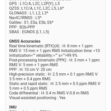
GPS : L1C/A, L2C, L2P(Y), L5
QZSS :L1C/A, L1C, L2C, L5, L6*
GLONASS : L1, L2, L3*
NavIC/IRNSS : L5*
Galileo : E1, E5a, E5b, E6*
PPP : B2b-PPP
SBAS : EGNOS (L1, L5)
GNSS Accuracies
Real time kinematic (RTK)(4) : H: 8 mm + 1 ppm
RMS V: 15 mm + 1 ppm RMS Initialization time: <10
initialization="" reliability:="" s="">99.9%
Post-processing kinematic (PPK) : H: 3 mm + 1 ppm
RMS V: 5 mm + 1 ppm RMS
PPP : H: 10 cm V: 20 cm
High-precision static : H: 2.5 mm + 0.1 ppm RMS V:
3.5 mm + 0.4 ppm RMS
Static and rapid static : H: 2.5 mm + 0.5 ppm RMS V:
5 mm + 0.5 ppm RMS
Code differential : H: 0.4 m RMS V:0.8 m RMS
Visual-assisted positioning : Yes
IMU