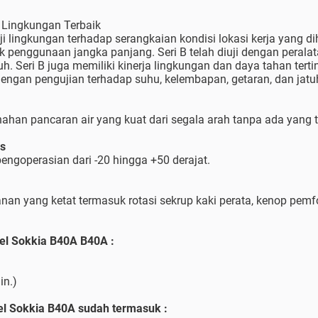
 Lingkungan Terbaik
i lingkungan terhadap serangkaian kondisi lokasi kerja yang d
k penggunaan jangka panjang. Seri B telah diuji dengan perala
h. Seri B juga memiliki kinerja lingkungan dan daya tahan tert
dengan pengujian terhadap suhu, kelembapan, getaran, dan jatu
ahan pancaran air yang kuat dari segala arah tanpa ada yang 
as
 pengoperasian dari -20 hingga +50 derajat.
ahanan yang ketat termasuk rotasi sekrup kaki perata, kenop pe
vel Sokkia B40A B40A :
in.)
l Sokkia B40A sudah termasuk :