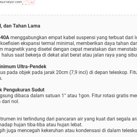
l, dan Tahan Lama
B40A
menggabungkan empat kabel suspensi yang terbuat dari 
i koefisien ekspansi termal minimal, memberikan daya tahan da
am magnetik yang disetel dengan cepat meratakan dan menstab
halus saat bekerja di dekat alat berat atau jalan raya yang sibu
Minimum Ultra-Pendek
 pada objek pada jarak 20cm (7,9 inci) di depan teleskop. Fi
s.
uk Pengukuran Sudut
ngsung dibaca dalam satuan 1° atau 1gon. Fitur rotasi gratis
ari nol.
trumen ini terlindung dari pancaran air yang kuat dari segala ar
dap hujan tiba-tiba atau hujan lebat.
gih juga mencegah kekeruhan atau kondensasi di dalam telesko