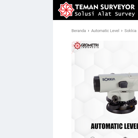
›
›
Beranda
Automatic Level
Sokkia