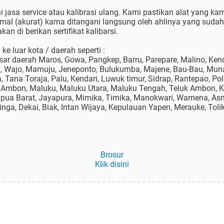
jasa service atau kalibrasi ulang. Kami pastikan alat yang kami
rmal (akurat) karna ditangani langsung oleh ahlinya yang suda
an di berikan sertifikat kalibarsi.
e luar kota / daerah seperti :
r daerah Maros, Gowa, Pangkep, Barru, Parepare, Malino, Kenda
g, Wajo, Mamuju, Jeneponto, Bulukumba, Majene, Bau-Bau, Mun
Tana Toraja, Palu, Kendari, Luwuk timur, Sidrap, Rantepao, Po
 Ambon, Maluku, Maluku Utara, Maluku Tengah, Teluk Ambon, Kot
apua Barat, Jayapura, Mimika, Timika, Manokwari, Wamena, As
inga, Dekai, Biak, Intan Wijaya, Kepulauan Yapen, Merauke, Toli
Brosur
Klik disini