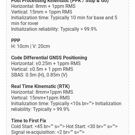
Post Processing Kinematic (PPK / Stop & Go)
Horizontal: 8mm + 1ppm RMS
Vertical: 15mm + 1ppm RMS
Initialization time: Typically 10 min for base and 5
min for rover
Initialization reliability: Typically > 99.9%
PPP
H: 10cm | V: 20cm
Code Differential GNSS Positioning
Horizontal: ±0.25m + 1ppm RMS
Vertical: ±0.5m + 1 ppm RMS
SBAS: 0.5m (H), 0.85m (V)
Real Time Kinematic (RTK)
Horizontal: 8mm+1ppm RMS
Vertical: 15mm+1ppm RMS
Initialization time: Typically <10s br=""> Initialization
reliability: Typically > 99.9%
Time to First Fix
Cold Start: <45 br="" s=""> Hot Start: <30 br="" s="">
Signal re-acquisition: <2 br="" s="">