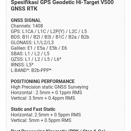
Spesifikasi GPS Geodetic Hi-Target V500
GNSS RTK
GNSS SIGNAL
Channels: 1408
GPS: L1CA / L1C / L2P(Y) / L2C / L5
BDS: B1l / B2l / B3l / B1C / B2a / B2b
GLONASS: L1/L2/L3
Galileo: E1 / E5a / E5b / E6
SBAS: L1 / L2 / L5
QZSS: L1 / L2 / L5 / L6*
IRNSS: L5*
L-BAND*: B2b-PPP*
POSITIONING PERFORMANCE
High Precision static GNSS Surveying
Horizontal : 2.5mm + 0.1ppm RMS
Vertical: 3.5mm + 0.4ppm RMS
Static and Fast Static
Horizontal: 2.5mm + 0.5ppm RMS
Vertical: 5mm + 0.5ppm RMS