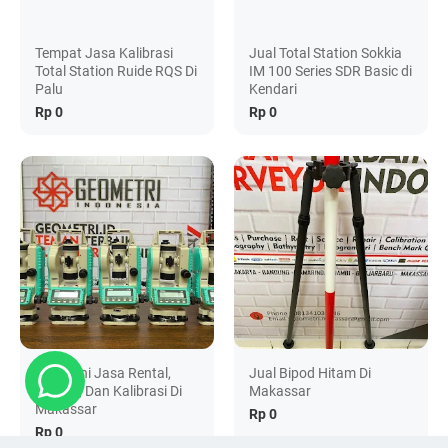
Tempat Jasa Kalibrasi
Jual Total Station Sokkia
Total Station Ruide RQS Di
IM 100 Series SDR Basic di
Palu
Kendari
Rp 0
Rp 0
Melayani Jasa Rental,
Jual Bipod Hitam Di
Service, Dan Kalibrasi Di
Makassar
Makassar
Rp 0
Rp 0