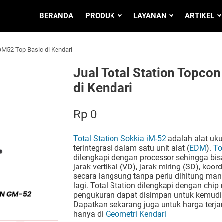
BERANDA
PRODUK
LAYANAN
ARTIKEL
GM52 Top Basic di Kendari
Jual Total Station Topco
di Kendari
Rp 0
Total Station Sokkia iM-52
adalah alat uku
terintegrasi dalam satu unit alat (
EDM
).
To
dilengkapi dengan processor sehingga bis
jarak vertikal (VD), jarak miring (SD), koor
secara langsung tanpa perlu dihitung man
lagi. Total Station dilengkapi dengan chi
pengukuran dapat disimpan untuk kemudi
Dapatkan sekarang juga untuk harga terja
hanya di
Geometri Kendari