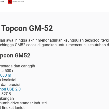
n Topcon GM-52
ari awal hingga akhir menghadirkan keunggulan teknologi terk
 sehingga GM52 cocok di gunakan untuk memenuhi kebutuhan d
Topcon GM52
rtenaga dan canggih
ma 500 m
.000 m
 koaksial
 dan presisi
ori USB 2.0
a 32GB
ngkungan
umb drive standar industri
 tingkat lanjut