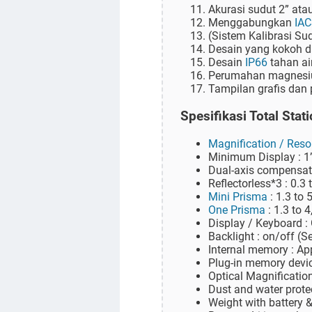
Akurasi sudut 2” atau
Menggabungkan
IA
(Sistem Kalibrasi Su
Desain yang kokoh d
Desain
IP66
tahan ai
Perumahan magnesium
Tampilan grafis dan
Spesifikasi Total Sta
Magnification / Reso
Minimum Display : 1”
Dual-axis compensator
Reflectorless*3 : 0.3 
Mini Prisma
: 1.3 to 
One Prisma
: 1.3 to 
Display / Keyboard :
Backlight : on/off (S
Internal memory : Ap
Plug-in memory devi
Optical Magnification
Dust and water prote
Weight with battery &