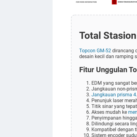
Total Stasio
Topcon GM-52
dirancang d
desain kecil dan ramping
Fitur Unggulan 
EDM yang sangat be
Jangkauan non-pris
Jangkauan prisma 4
Penunjuk laser merah
Titik sinar yang tepat
Akses mudah ke
mem
Penyimpanan hingg
Dilindungi secara li
Kompatibel dengan th
Sistem encoder sudut