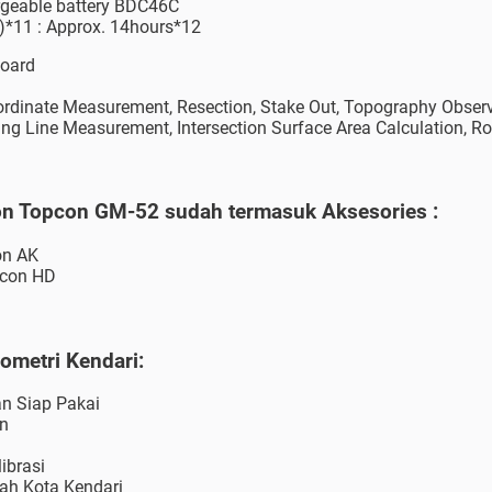
argeable battery BDC46C
)*11 : Approx. 14hours*12
board
dinate Measurement, Resection, Stake Out, Topography Obser
g Line Measurement, Intersection Surface Area Calculation, Rou
ion Topcon GM-52 sudah termasuk Aksesories :
on AK
pcon HD
ometri Kendari:
an Siap Pakai
un
librasi
yah Kota Kendari