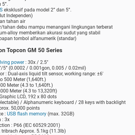
 5”.
CS
eksklusif pada model 2” dan 5”.
dut Independen)
an tahan air
r/tahan debu mampu menangani lingkungan terberat
-alloy memberikan akurasi sudut yang stabil
 papan tombol alfanumerik (standar)
tion Topcon GM 50 Series
lving power
: 30x / 2.5"
/5” (0.0002 / 0.001gon, 0.005 / 0.02mil)
 : Dual-axis liquid tilt sensor, working range: ±6'
to 500 Meter (1,640ft.)
500 Meter (4.3 to 1,640ft.)
4,000 Meter (4.3 to 13,320ft)
 Graphic LCD, 192 x 80 dots
electable) / Alphanumeric keyboard / 28 keys with backlight
prox. 50,000 points
ce :
USB flash memory
(max. 32GB)
 : 3x
ction : P66 (IEC 60529:2001)
 tribrach Approx. 5.1kg (11.3lb)